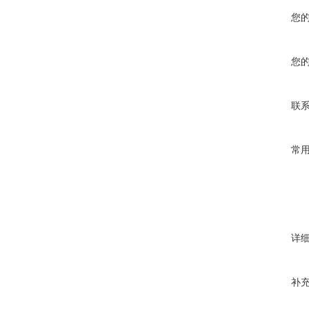
您
您
联
常
详
补