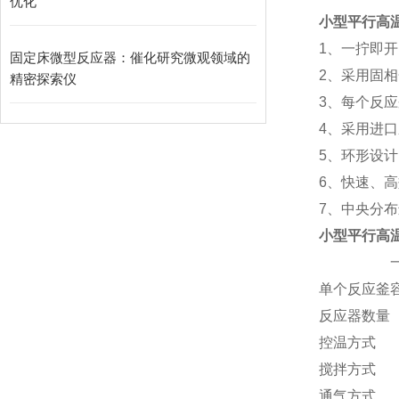
优化
小型平行高
1、一拧即
固定床微型反应器：催化研究微观领域的
2、采用固
精密探索仪
3、
每个反应
4、采用进
5、环形设
6、快速、
7、中央分
小型平行高
一体式控
单个反应釜容积（
反应器数
控温方
搅拌方式
通气方式 