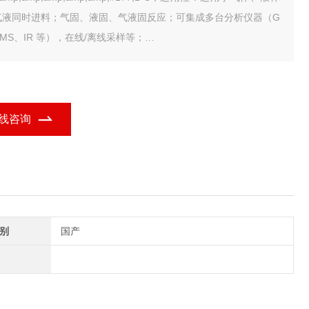
气液同时进料；气固、液固、气液固反应；可集成多台分析仪器（G
MS、IR 等），在线/离线采样等；
全性：可集成多种气体探头；超压、超温报警；误操作保护；停
、停气处理
线咨询
别
国产