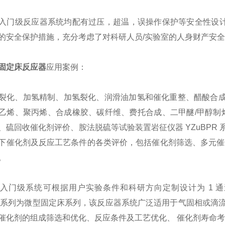
级反应器系统均配有过压，超温，误操作保护等安全性设计，
的安全保护措施，充分考虑了对科研人员/实验室的人身财产安
固定床反应器
应用案例：
、加氢精制、加氢裂化、润滑油加氢和催化重整、醋酸合成、
乙烯、聚丙烯、合成橡胶、碳纤维、费托合成、二甲醚/甲醇制烯
、硫回收催化剂评价、胺法脱硫等试验装置岩征仪器 YZuBPR
下催化剂及反应工艺条件的各类评价，包括催化剂筛选、多元催
。
门级系统可根据用户实验条件和科研方向定制设计为 1 通
PR 系列为微型固定床系列，该反应器系统广泛适用于气固相或
催化剂的组成筛选和优化、反应条件及工艺优化、 催化剂寿命考察等