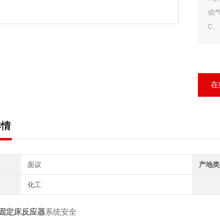
或
C、
安
电
在
详情
面议
产地类
化工
固定床反应器
系统安全