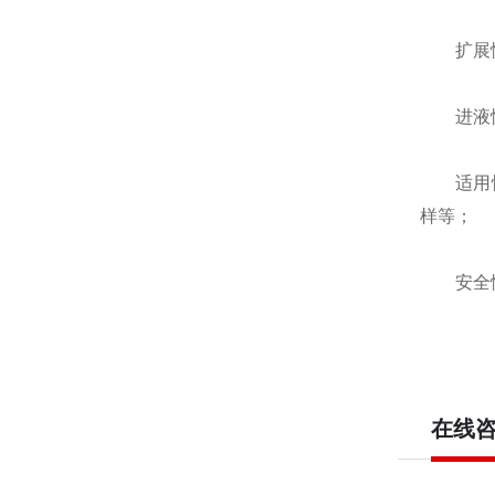
扩展性：
进液性：
适用性：
样等；
安全性：
在线