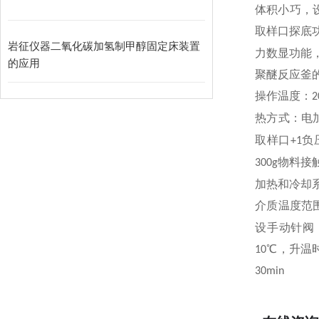
体积小巧，
取样口探底
岩征仪器二氧化碳加氢制甲醇固定床装置
力数显功能
的应用
聚醚反应釜
操作温度：
2
热方式：电
取样口
负
+1
物料接
300g
加热和冷却
介质温度范
设手动针阀
℃，升温
10
30min