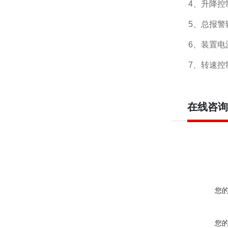
4、
升降控
5、
总报警
6、
装置电
7、
转速控
在线咨询
您
您