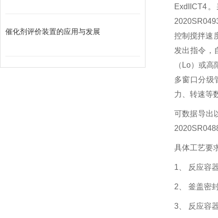
ExdIICT4
。
2020SR
催化剂评价装置的应用与发展
控制搅拌速
发出指令，
（Lo）或
多窗口分级
力、转速等
可数据导出
2020SR
具体
工艺要
1、
反应容
2、
釜盖密
3、
反应容