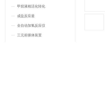
甲烷液相活化转化
成盐反应釜
全自动加氢反应仪
三元前驱体装置
连续釜式反应器
聚合平行反应装置
产品
聚合酯化反应装置
品牌
查看更多
工作压力
产地类别