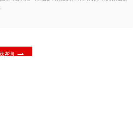
料
线咨询
间
2万-5万
不锈钢,玻璃,其它,喷塑,防腐塑料,304不锈钢,316不
质
锈钢
域
医疗卫生,化工,石油,制药/生物制药,综合