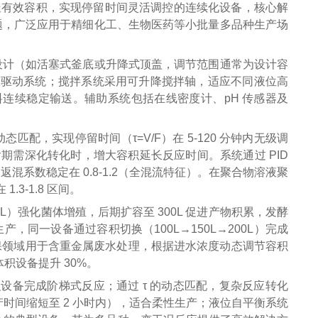
釜有效容积，实现停留时间灵活调控的连续化设备，核心解
问题，广泛应用于精细化工、生物医药等小批量多品种生产场
式设计（如活塞式釜底或升降式顶盖，调节范围通常为设计容
）与伺服驱动系统；搅拌系统采用可升降搅拌轴，适应不同液位高
料连续稳定输送。辅助系统包括在线密度计、pH 传感器及
配，实现停留时间（τ=V/F）在 5-120 分钟内无级调
需深化转化时，增大容积延长反应时间。系统通过 PID
混系数稳定在 0.8-1.2（全混流特征）。在聚合物溶液聚
.3-1.8 区间。
）强化菌体增殖，后期扩容至 300L 促进产物积累，发酵
，同一设备通过容积切换（100L→150L→200L）完成
保领域用于含重金属废水处理，根据进水浓度动态调节容积
体积设备提升 30%。
积设备完成阶梯式反应；通过 τ 的动态匹配，复杂反应转化
（换产时间缩短至 2 小时内），适合柔性生产；液位自平衡系统