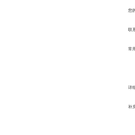
您
联
常
详
补