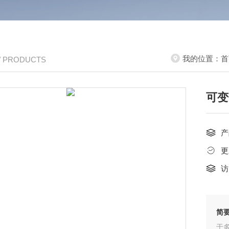
我的位置：
首
/ PRODUCTS
可变
产
更
访
简
于