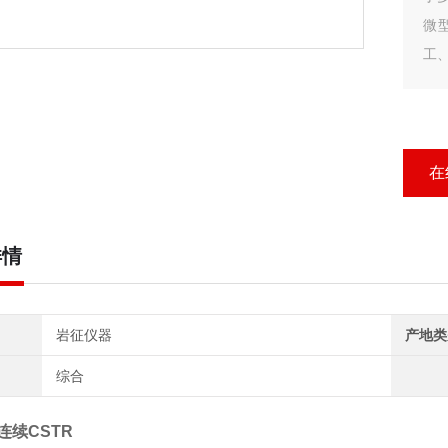
微
工
决
在
详情
岩征仪器
产地类
综合
连续CSTR