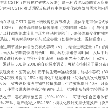
连续 CSTR（连续搅拌釜式反应器）是一种通过动态调节反应
定体积 CSTR 难以适配反应过程中体积变化或多阶段需求的
构在常规 CSTR 基础上增设容积调节模块：釜体采用可伸缩
0%-100%），配备高精度位移传感器（控制精度 ±0.5mm
 / 出料管路集成流量与压力联动控制阀门，确保体积变化时物
控制系统，可实时关联体积与反应参数（如搅拌转速、温控强度）。
通过调节釜体伸缩改变有效容积（V），结合进料流量（F）的动态匹
，当反应初期需快速混合时，调小容积缩短停留时间；反应中后期
调节进料阀开度与容积变化速率，确保釜内液位波动小于 ±2%，返
通过从 50L 到 200L 的容积梯度调节，可精准控制分子量分布在 1
表现突出：医药合成中用于抗生素半连续发酵，前期小容积（80L
定体积设备提高 18%；精细化工适配染料中间体的批次式连续生产
反应，省去设备清洗与物料转移步骤，生产效率提升 40%；环
0m³），使重金属去除率稳定在 99% 以上，抗冲击负荷能力较固定
势在于：容积调节范围宽（30%-100%），可替代多台固定体
10%-25%，副产物减少 8%-15%；模块化设计支持快速换产