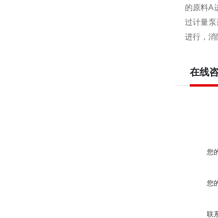
的原料A
过计量泵
进行，消
在线
您
您
联