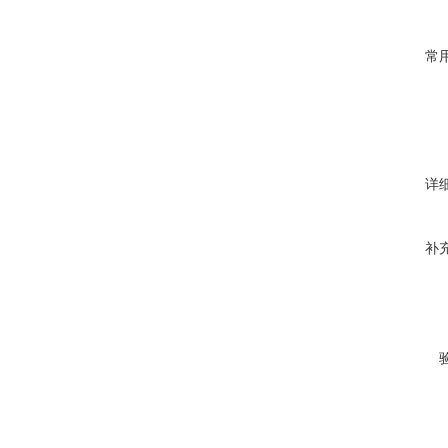
常
详
补