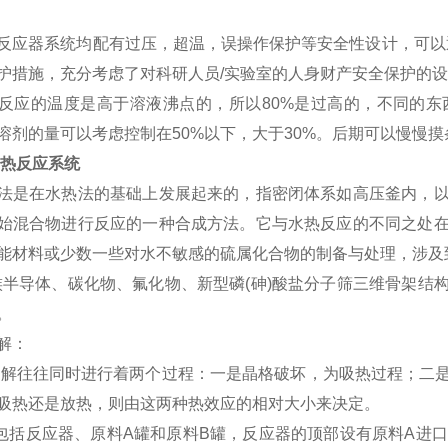
器系统均配有过压，超温，误操作保护等安全性设计，可以通
护措施，充分考虑了对科研人员/实验室的人身财产安全保护的
反应的温度是高于溶液沸点的，所以80%是过高的，不同的
溶剂的量可以考虑控制在50%以下，大于30%。后期可以慢慢摸
热反应系统
是在水热法的基础上发展起来的，指密闭体系如高压釜内，以
始混合物进行反应的一种合成方法。它与水热反应的不同之处
能材料或少数一些对水不敏感的硫属化合物的制备与处理，涉及到
族半导体、碳化物、氟化物、新型磷(砷)酸盐分子筛三维骨架结
。
解：
解往往同时进行着两个过程：一是晶格破坏，为吸热过程；二
吸热还是放热，则由这两种热效应的相对大小来决定。
括反应器、原料A罐和原料B罐，反应器的顶部设有原料A进口