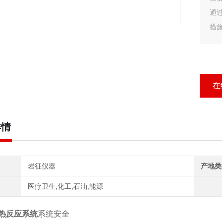
通
措
念
在
详情
岩征仪器
产地类
医疗卫生,化工,石油,能源
热反应系统
系统安全