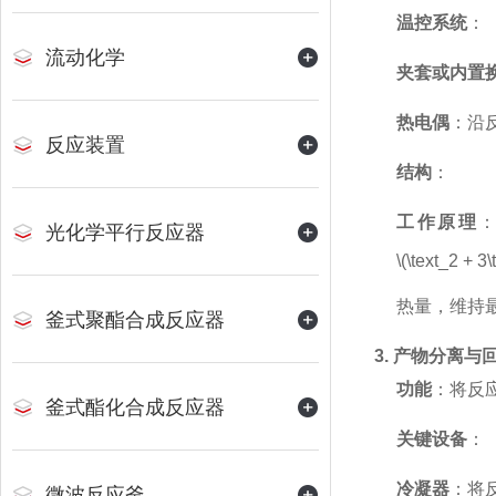
温控系统
：
流动化学
夹套或内置
热电偶
：沿
反应装置
结构
：
工作原理
光化学平行反应器
\(\text_2 + 3
热量，维持
釜式聚酯合成反应器
3. 产物分离与
功能
：将反
釜式酯化合成反应器
关键设备
：
冷凝器
：将
微波反应釜