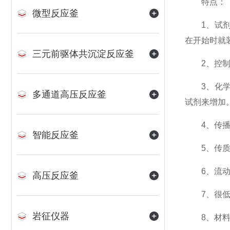
特点：
微型反应釜
1、试剂流
在开始时就
三元前驱体共沉淀反应釜
2、控制反
3、化学计
多通道高压反应釜
试剂来增加
4、传播热
智能反应釜
5、传质：
6、流动化
高压反应釜
7、很低的
岩征仪器
8、材料库